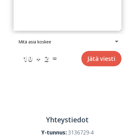
=
10 + 2
Jätä viesti
Yhteystiedot
Y-tunnus:
3136729-4