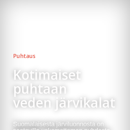
Puhtaus
Kotimaiset
puhtaan
veden järvikalat
Suomalaisesta järviluonnosta on