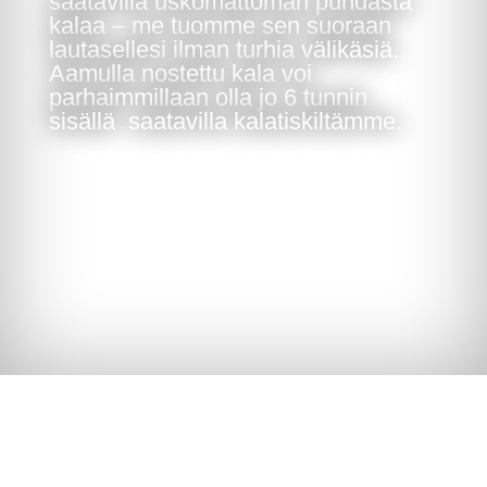
saatavilla uskomattoman puhdasta
kalaa – me tuomme sen suoraan
lautasellesi ilman turhia välikäsiä.
Aamulla nostettu kala voi
parhaimmillaan olla jo 6 tunnin
sisällä saatavilla kalatiskiltämme.