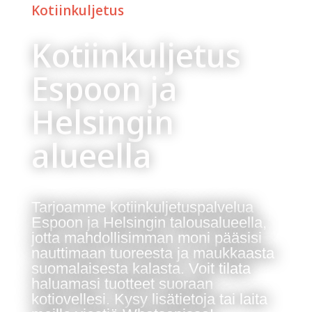
Kotiinkuljetus
Kotiinkuljetus
Espoon ja
Helsingin
alueella
Tarjoamme kotiinkuljetuspalvelua
Espoon ja Helsingin talousalueella,
jotta mahdollisimman moni pääsisi
nauttimaan tuoreesta ja maukkaasta
suomalaisesta kalasta. Voit tilata
haluamasi tuotteet suoraan
kotiovellesi. Kysy lisätietoja tai laita