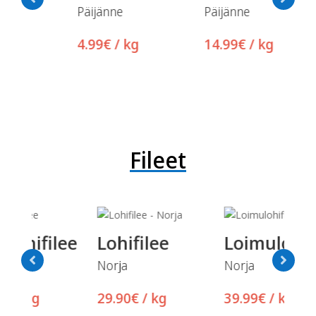
Päijänne
Päijänne
Kot
4.99€ / kg
14.99€ / kg
15.
Fileet
lee
Lohifilee
Loimulohifilee
Ku
Norja
Norja
Päij
29.90€ / kg
39.99€ / kg
39.