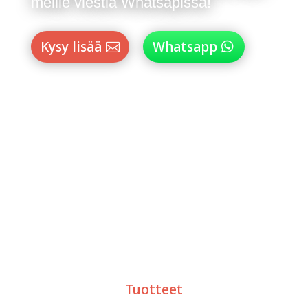
meille viestiä Whatsapissa!
Kysy lisää
Whatsapp
Tuotteet