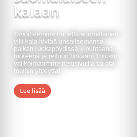
kalaan
Tavoitteemme on, että suomalainen
villi kala löytää ansaitsemansa
paikan ruokapöydissä – puhtaana,
tuoreena ja reiluun hintaan. Tutustu
valikoimaamme nettisivuilla tai ota
meihin yhteyttä!
Lue lisää