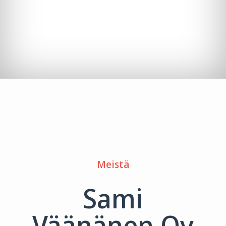
Meistä
Sami
Väänänen Oy